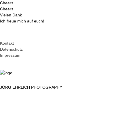
Cheers
Cheers
Vielen Dank
Ich freue mich auf euch!
ÜBER MICH
FOTOREISEN
Kontakt
Datenschutz
VORTRÄGE
BILDER
KONTAKT
Impressum
JÖRG EHRLICH PHOTOGRAPHY