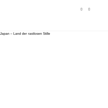
ÜBER MICH
FOTOREISEN
Japan – Land der rastlosen Stille
Japan – Land der rastlosen Stille
VORTRÄGE
BILDER
KONTAKT