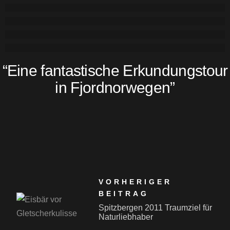
Norwegen 2012
Devold Museum Langevag
Norwegen 2012
Norwegen 2012
“
Eine fantastische Erkundungstour
in Fjordnorwegen
”
VORHERIGER
BEITRAG
Spitzbergen 2011 Traumziel für
Naturliebhaber